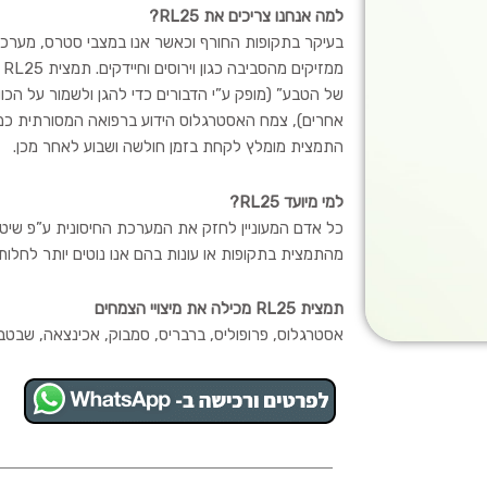
למה אנחנו צריכים את RL25?
בעיקר בתקופות החורף וכאשר אנו במצבי סטרס, מערכת 
ממ
של הטבע” (מופק ע”י הדבורים כדי להגן ולשמור על הכוורת
אחרים), צמח האסטרגלוס הידוע ברפואה המסורתית כ
התמצית מומלץ לקחת בזמן חולשה ושבוע לאחר מכן.
למי מיועד RL25?
כל אדם המעוניין לחזק את המערכת החיסונית ע”פ שיטות 
מהתמצית בתקופות או עונות בהם אנו נוטים יותר לחלות.
תמצית RL25 מכילה את מיצויי הצמחים
אסטרגלוס, פרופוליס, ברבריס, סמבוק, אכינצאה, שבטבט