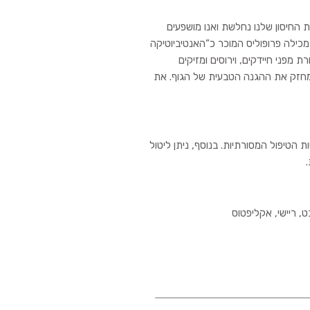
החיסון שלנו נחלשת ואנו מושפעים
זיקים מהסביבה כגון וירוסים וחיידקים. תמצית RL25 מכילה פרופוליס המוכר כ”האנטיביוטיקה
 מפני חיידקים, וירוסים ומזיקים
מחזק את ההגנה הטבעית של הגוף. את
הטיפול המסורתיות. בנוסף, ניתן ליטול
, ריישי, אקליפטוס