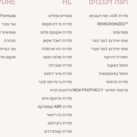
חווה זינגבוים
HL
PURE
סדרת UV+ חוה זינגבוים
מארזים מוזלים
 Formula
™REMICRONIZED
סדרת סי דה סקסס
עור צעיר
מוסרומים
סדרת אקנוקס פלוס
אנטיאייג’ינ
אנטי אייג׳ינג לעור בוגר
סדרת דאבל אקשן
הבהרה
אנטי אייג׳ינג לעור צעיר
סדרת רניו פורמולה
עור בעייתי
הסדרה הירוקה
סדרת מולטי ויטמין
שיקום והר
טיפול באקנה
סדרת סנברלה
טיפול בפיגמנטציה
סדרת אייג׳ דיפנס
סדרת פרופסי
סדרת בי פירסט לגבר
פרופסי החדש -NEW PROPHECY
פילינגים לבית
סדרת פרפקט טיים
סדרת ABR קומפלקס
סדרת ביו ריפאר
סדרת ג׳ובילסט
סדרת קאלם דרם