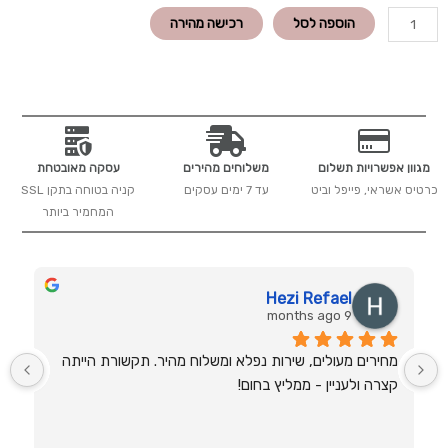
כמות
הוספה לסל
רכישה מהירה
של
קרם
BB
לעור
שומני
עם
מגוון אפשרויות תשלום
משלוחים מהירים
עסקה מאובטחת
SPF30
כרטיס אשראי, פייפל וביט
עד 7 ימים עסקים
קניה בטוחה בתקן SSL
מסדרת
המחמיר ביותר
דאבל
אקשן
Hezi Refael
9 months ago
מחירים מעולים, שירות נפלא ומשלוח מהיר. תקשורת הייתה 
קצרה ולעניין - ממליץ בחום!