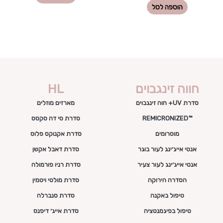
הוספה לסל
חווה זינגבוים
HL
סדרת UV+ חוה זינגבוים
מארזים מוזלים
™REMICRONIZED
סדרת סי דה סקסס
מוסרומים
סדרת אקנוקס פלוס
אנטי אייג׳ינג לעור בוגר
סדרת דאבל אקשן
אנטי אייג׳ינג לעור צעיר
סדרת רניו פורמולה
הסדרה הירוקה
סדרת מולטי ויטמין
טיפול באקנה
סדרת סנברלה
טיפול בפיגמנטציה
סדרת אייג׳ דיפנס