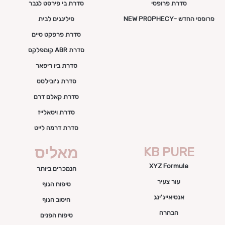
סדרת פרופסי
סדרת בי פירסט לגבר
פרופסי החדש -NEW PROPHECY
פילינגים לבית
סדרת פרפקט טיים
סדרת ABR קומפלקס
סדרת ביו ריפאר
סדרת ג׳ובילסט
סדרת קאלם דרם
סדרת ויטאלייז
סדרת דרמה לייט
KB PURE
מאליס
XYZ Formula
הנמכרים ביותר
עור צעיר
טיפוח הגוף
אנטיאייג’ינג
חיטוב הגוף
הבהרה
טיפוח הפנים