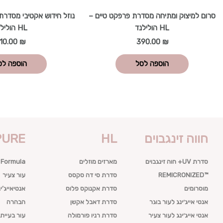
סרום למיצוק ומתיחה מסדרת פרפקט טיים –
HL הולילנד
HL הולילנד
10.00
₪
390.00
₪
הוספה לסל
הוספה לס
חווה זינגבוים
HL
PURE
סדרת UV+ חוה זינגבוים
מארזים מוזלים
 Formula
™REMICRONIZED
סדרת סי דה סקסס
עור צעיר
מוסרומים
סדרת אקנוקס פלוס
אנטיאייג’ינ
אנטי אייג׳ינג לעור בוגר
סדרת דאבל אקשן
הבהרה
אנטי אייג׳ינג לעור צעיר
סדרת רניו פורמולה
עור בעייתי