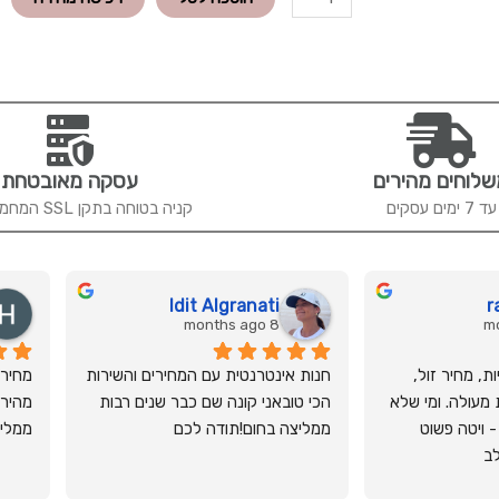
של
מקדם
הגנה
בגוון
SPF
50+
לוחים מהירים
DEMI
עסקה מאובטחת
MAKE-
עד 7 ימים עסקים
קניה בטוחה בתקן SSL המחמיר ביותר
UP
מסדרת
סנברלה
Idit Algranati
r
50
8 months ago
מ׳׳ל
-
שאיכות פוגשת אנושיות, מחיר זול, 
חנות אינטרנטית עם המחירים והשירות 
HL
המשלוח מהיר ושירות מעולה. ומי שלא 
הכי טובאני קונה שם כבר שנים רבות 
הולילנד
הגיע למקום מפספס - ויטה פשוט 
ממליצה בחום!תודה לכם
ממליץ
לב