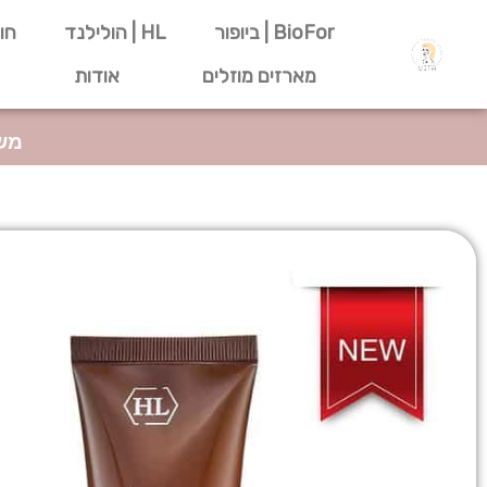
ילוג
BioFor | ביופור
HL | הולילנד
חוה
תוכן
מארזים מוזלים
אודות
משל