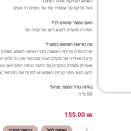
השמש המזיקות UVA ו-UVB.
בעל מרקם קל שמותיר את עור הפנים רך ונעים.
האם המוצר מתאים לך?
הסדרה מיועדת למגוון רחב של קהלי יעד.
מה הוראות השימוש במוצר?
יש להימרח מריחה ראשונה לפני היציאה לשמש. מומלץ ל
נדיבה ואחידה של מקדם הגנה שתכסה את כל חלקי העו
שעתיים ומומלץ במקרים של הזעה כניסה למים ו/או ניג
להגן היטב מפני קרינת השמש יש למרוח את התכשיר על
באיזה גודל המוצר מגיע?
50 מ”ל
155.00
₪
כמות
הוספה לסל
רכישה מהירה