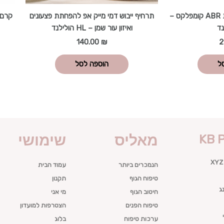
נוזל חידוש אקטיבי מסדרת ABR קומפלקס –
תרחיף ייבוש דמי מייק אפ להפחתת פצעונים
קרם 
ואיזון עור שמן – HL הולילנד
140.00
₪
2
ל
הוספה לסל
KB 
מאליס
שימושי
XYZ
הנמכרים ביותר
עמוד הבית
טיפוח הגוף
תקנון
ג
חיטוב הגוף
מי אני
טיפוח הפנים
הצטרפות למועדון
ערכות טיפוח
בלוג