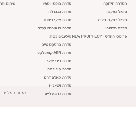
הסדרה הירוקה
סדרת מולטי ויטמין
שיקום והר
טיפול באקנה
סדרת סנברלה
טיפול בפיגמנטציה
סדרת אייג׳ דיפנס
סדרת פרופסי
סדרת בי פירסט לגבר
פרופסי החדש -NEW PROPHECY
פילינגים לבית
סדרת פרפקט טיים
סדרת ABR קומפלקס
סדרת ביו ריפאר
סדרת ג׳ובילסט
סדרת קאלם דרם
סדרת ויטאלייז
מקודם על ידי 
סדרת דרמה לייט