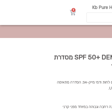
Kb Pure H
0
עגלת
קניות
מקדם הגנה בגוון SPF 50+ DEMI MAKE-UP מסדרת
חות ודמי מייק-אפ. הסדרה מתאימה
ה רחבה וגבוהה במיוחד מפני קרני