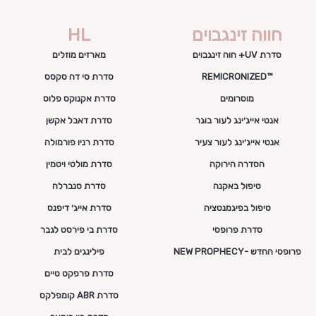
חווה זינגבוים
HL
סדרת UV+ חוה זינגבוים
מארזים מוזלים
™REMICRONIZED
סדרת סי דה סקסס
מוסרומים
סדרת אקנוקס פלוס
אנטי אייג׳ינג לעור בוגר
סדרת דאבל אקשן
אנטי אייג׳ינג לעור צעיר
סדרת רניו פורמולה
הסדרה הירוקה
סדרת מולטי ויטמין
טיפול באקנה
סדרת סנברלה
טיפול בפיגמנטציה
סדרת אייג׳ דיפנס
סדרת פרופסי
סדרת בי פירסט לגבר
פרופסי החדש -NEW PROPHECY
פילינגים לבית
סדרת פרפקט טיים
סדרת ABR קומפלקס