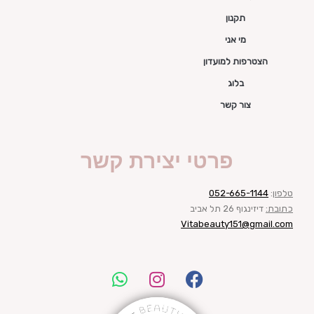
תקנון
מי אני
הצטרפות למועדון
בלוג
צור קשר
פרטי יצירת קשר
טלפון
:
052-665-1144
כתובת:
דיזינגוף 26 תל אביב
Vitabeauty151@gmail.com
W
I
F
h
n
a
a
s
c