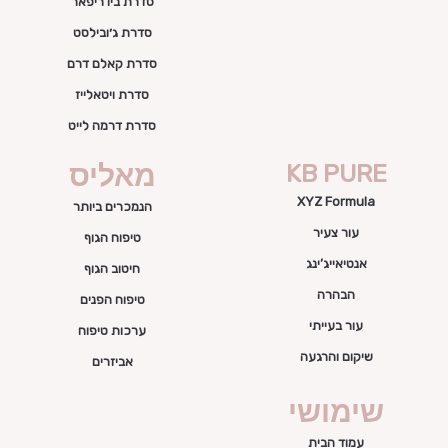
סדרת ביו ריפאר
סדרת ג׳ובילסט
סדרת קאלם דרם
סדרת ויטאלייז
סדרת דרמה לייט
KB PURE
מאליס
XYZ Formula
הנמכרים ביותר
עור צעיר
טיפוח הגוף
אנטיאייג’ינג
חיטוב הגוף
הבהרה
טיפוח הפנים
עור בעייתי
ערכות טיפוח
שיקום והרגעה
אביזרים
שימושי
עמוד הבית