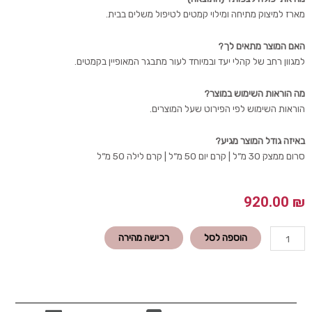
מארז למיצוק מתיחה ומילוי קמטים לטיפול משלים בבית.
האם המוצר מתאים לך?
למגוון רחב של קהלי יעד ובמיוחד לעור מתבגר המאופיין בקמטים.
מה הוראות השימוש במוצר?
הוראות השימוש לפי הפירוט שעל המוצרים.
באיזה גודל המוצר מגיע?
סרום ממצק 30 מ”ל | קרם יום 50 מ”ל | קרם לילה 50 מ”ל
920.00
₪
כמות
הוספה לסל
רכישה מהירה
של
מארז
לטיפוח
ביתי
למיצוק