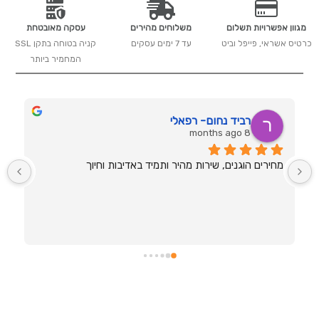
מתיחה
מגוון אפשרויות תשלום
משלוחים מהירים
עסקה מאובטחת
ומילוי
כרטיס אשראי, פייפל וביט
עד 7 ימים עסקים
קניה בטוחה בתקן SSL
קמטים
המחמיר ביותר
מסדרת
פרפקט
טיים
-
ram keinan
HL
8 months ago
הולילנד
שאיכות פוגשת אנושיות, מחיר זול, המשלוח מהיר ושירות 
מעולה. ומי שלא הגיע למקום מפספס - ויטה פשוט מקצועית 
כבר
ועובדת מהלב