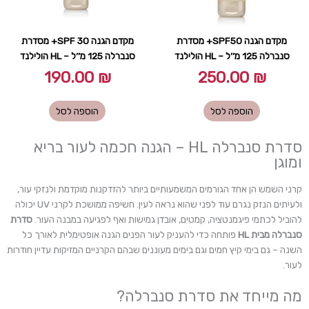
מקדם הגנה SPF50+ מסדרת
מקדם הגנה SPF 30+ מסדרת
סנברלה 125 מ׳׳ל – HL הולילנד
סנברלה 125 מ׳׳ל – HL הולילנד
190.00
₪
250.00
₪
הוספה לסל
הוספה לסל
סדרת סנברלה HL – הגנה חכמה לעור בריא
ומוגן
קרני השמש הן אחד הגורמים המשמעותיים ביותר להזדקנות מוקדמת ולנזקי עור,
ולעיתים הנזק נגרם עוד לפני שהוא נראה לעין. חשיפה ממושכת לקרני UV יכולה
להוביל לכתמי פיגמנטציה, קמטים, אובדן גמישות ואף לפגיעה במבנה העור.
סדרת
סנברלה מבית HL
פותחה כדי להעניק לעור הפנים הגנה אופטימלית לאורך כל
השנה – גם בימי קיץ חמים וגם בימים מעוננים שבהם הקרניים המזיקות עדיין חודרות
לעור.
מה מייחד את סדרת סנברלה?