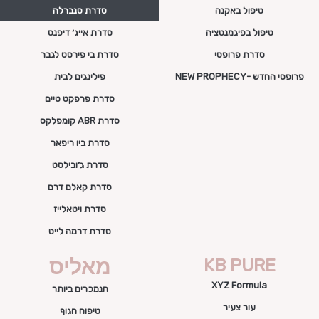
טיפול באקנה
סדרת סנברלה
טיפול בפיגמנטציה
סדרת אייג׳ דיפנס
סדרת פרופסי
סדרת בי פירסט לגבר
פרופסי החדש -NEW PROPHECY
פילינגים לבית
סדרת פרפקט טיים
סדרת ABR קומפלקס
סדרת ביו ריפאר
סדרת ג׳ובילסט
סדרת קאלם דרם
סדרת ויטאלייז
סדרת דרמה לייט
KB PURE
מאליס
XYZ Formula
הנמכרים ביותר
עור צעיר
טיפוח הגוף