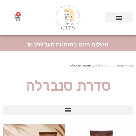
ילוג
תוכן
0
עגלת
קניות
Products searc
HL | הולילנד
BioFor | ביופור
MAELYS | מאליס
משלוח חינם בהזמנות מעל 299 ₪
עמוד הבית
»
HL הולילנד
»
סדרת סנברלה
סדרת סנברלה
סדרת ABR קומפלקס