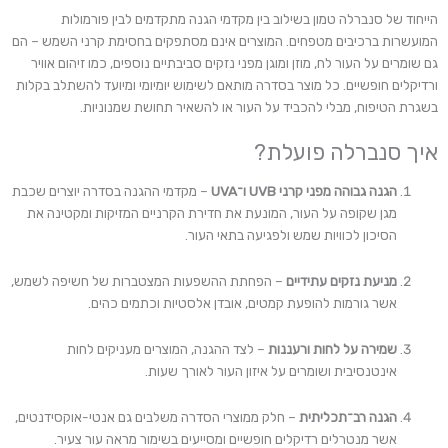
הייחוד של סנברלה טמון בשילוב בין מקדמי הגנה מתקדמים לבין פורמולות
המועשרות ברכיבים מטפחים. המוצרים אינם מסתפקים בחסימת קרני השמש – הם
גם שומרים על העור לח, מוזן ומוגן מפני נזקים סביבתיים נוספים, כמו זיהום אוויר
ורדיקלים חופשיים. כל מוצר בסדרה מותאם לשימוש יומיומי ומיועד להשתלב בקלות
בשגרת הטיפוח, מבלי להכביד על העור או להשאיר תחושת שמנוניות.
איך סנברלה פועלת?
הגנה גבוהה מפני קרני UVB ו־UVA
– מקדמי ההגנה בסדרה יוצרים שכבת
מגן שקופה על העור, המונעת את חדירת הקרניים המזיקות ומקטינה את
הסיכון לכוויות שמש ולפגיעה בתאי העור.
מניעת נזקים עתידיים
– הפחתת ההשפעות המצטברות של חשיפה לשמש,
אשר גורמות להופעת קמטים, אובדן אלסטיות וכתמים כהים.
שמירה על לחות ורעננות
– לצד ההגנה, המוצרים מעניקים לחות
אינטנסיבית ושומרים על איזון העור לאורך שעות.
הגנה רב־תכליתית
– חלק ממוצרי הסדרה משלבים גם אנטי-אוקסידנטים,
אשר מנטרלים רדיקלים חופשיים ומסייעים בשימור מראה עור צעיר.