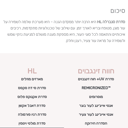
סיכום
סדרת סנברלה HL
היא הרבה יותר ממקדם הגנה – היא מערכת שלמה לשמירה על
עור מוגן, מטופח ובריא לאורך זמן. עם שילוב של טכנולוגיות מתקדמות, רכיבים
איכותיים והתאמה לכל סוגי העור, היא מספקת מענה מושלם למניעת נזקי שמש
ולשמירה על מראה עור צעיר, רענן וחלק.
חווה זינגבוים
HL
סדרת UV+ חוה זינגבוים
מארזים מוזלים
™REMICRONIZED
סדרת סי דה סקסס
מוסרומים
סדרת אקנוקס פלוס
אנטי אייג׳ינג לעור בוגר
סדרת דאבל אקשן
אנטי אייג׳ינג לעור צעיר
סדרת רניו פורמולה
הסדרה הירוקה
סדרת מולטי ויטמין