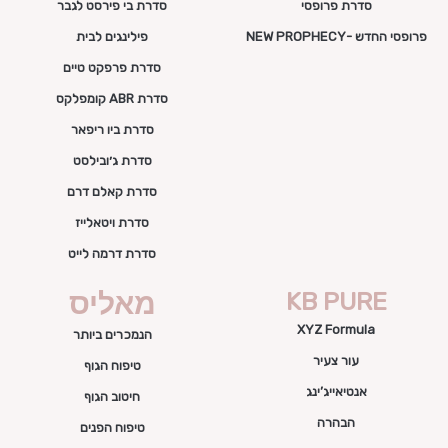
סדרת פרופסי
סדרת בי פירסט לגבר
פרופסי החדש -NEW PROPHECY
פילינגים לבית
סדרת פרפקט טיים
סדרת ABR קומפלקס
סדרת ביו ריפאר
סדרת ג׳ובילסט
סדרת קאלם דרם
סדרת ויטאלייז
סדרת דרמה לייט
KB PURE
מאליס
XYZ Formula
הנמכרים ביותר
עור צעיר
טיפוח הגוף
אנטיאייג’ינג
חיטוב הגוף
הבהרה
טיפוח הפנים