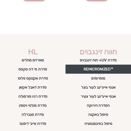
חווה זינגבוים
HL
סדרת UV+ חוה זינגבוים
מארזים מוזלים
™REMICRONIZED
סדרת סי דה סקסס
מוסרומים
סדרת אקנוקס פלוס
אנטי אייג׳ינג לעור בוגר
סדרת דאבל אקשן
אנטי אייג׳ינג לעור צעיר
סדרת רניו פורמולה
הסדרה הירוקה
סדרת מולטי ויטמין
טיפול באקנה
סדרת סנברלה
טיפול בפיגמנטציה
סדרת אייג׳ דיפנס