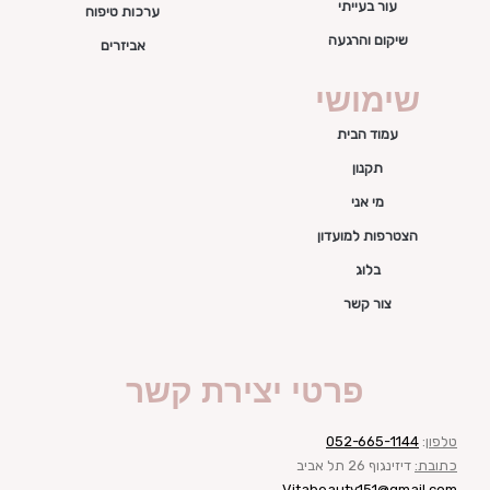
עור בעייתי
ערכות טיפוח
שיקום והרגעה
אביזרים
שימושי
עמוד הבית
תקנון
מי אני
הצטרפות למועדון
בלוג
צור קשר
פרטי יצירת קשר
טלפון
:
052-665-1144
כתובת:
דיזינגוף 26 תל אביב
Vitabeauty151@gmail.com