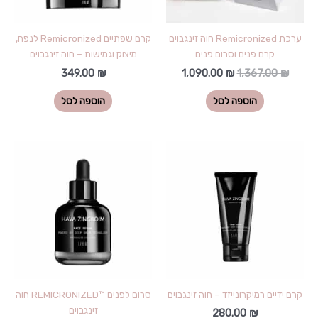
ערכת Remicronized חוה זינגבוים
קרם שפתיים Remicronized לנפח,
קרם פנים וסרום פנים
מיצוק וגמישות – חוה זינגבוים
349.00
₪
1,090.00
₪
1,367.00
₪
הוספה לסל
הוספה לסל
קרם ידיים רמיקרונייזד – חוה זינגבוים
סרום לפנים ™REMICRONIZED חוה
זינגבוים
280.00
₪