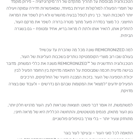
הטכנולוגיה מבוססת על תהליך מתקדם של רה־מיקרוניזציה – פירוק מוקפד
של חומרי הפעולה למולקולות זעירות במיוחד, שמאפשרות חדירה עמוקה ויעילה
יותר לשכבות העור. כך ניתן לטפל בבעיה מהשורש ולא רק לשפר את המראה
החיצוני. כל מוצר בסדרה פועל מתוך מטרה ברורה: לשפר את מרקם העור,
להחליק אותו, להאיר אותו ולתת לו מראה בריא, אחיד ומטופח – גם בשגרה
הביתית.
למה REMICRONIZED שונה מכל מה שהכרת עד עכשיו?
בעולם שבו רוב מוצרי הקוסמטיקה נותרים בשכבות העליונות של העור,
הטכנולוגיה החדשנית של ™REMICRONIZED משנה את כללי המשחק. מדובר
בגישה מדעית חכמה שמבוססת על התאמה מדויקת בין החומר הפעיל לבין
יכולת הספיגה של העור. בזכות המבנה הזעיר של החלקיקים, הרכיבים
הפעילים יודעים “למצוא” את המקומות שבהם הם נדרשים – ולעבוד שם בצורה
מדויקת.
למשתמשת, זה אומר דבר פשוט: תוצאות שנראות לעין. העור מרגיש חלק יותר,
גוון העור מתאזן, פגמים מטשטשים, והתחושה הכללית היא של מראה חיוני,
מתוחזק וצעיר יותר – בלי צורך בטיפולים פולשניים.
התאמה לכל סוגי העור – ובעיקר לעור בוגר