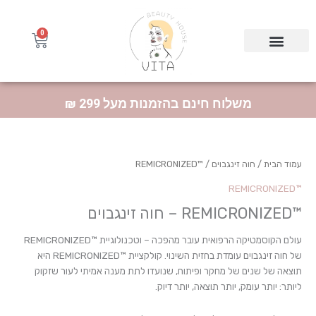
ילוג
תוכן
0
עגלת
קניות
Products searc
HL | הולילנד
BioFor | ביופור
MAELYS | מאליס
משלוח חינם בהזמנות מעל 299 ₪
ממוין
עמוד הבית
/
חוה זינגבוים
/ ™REMICRONIZED
לפי
פופו
™REMICRONIZED
™REMICRONIZED – חוה זינגבוים
עולם הקוסמטיקה הרפואית עובר מהפכה – וטכנולוגיית ™REMICRONIZED
של חוה זינגבוים עומדת בחזית השינוי. קולקציית ™REMICRONIZED היא
תוצאה של שנים של מחקר ופיתוח, שנועדו לתת מענה אמיתי לעור שזקוק
ליותר: יותר עומק, יותר תוצאה, יותר דיוק.