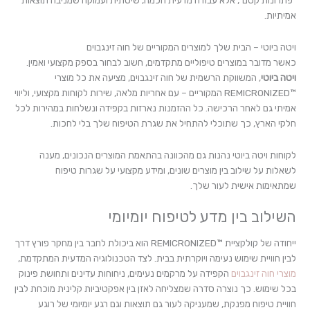
אמיתיות.
ויטה ביוטי – הבית שלך למוצרים המקוריים של חוה זינגבוים
כאשר מדובר במוצרים טיפוליים מתקדמים, חשוב לבחור בספק מקצועי ואמין.
ויטה ביוטי
, המשווקת הרשמית של חוה זינגבוים, מציעה את כל מוצרי
™REMICRONIZED המקוריים – עם אחריות מלאה, שירות לקוחות מקצועי, וליווי
אמיתי גם לאחר הרכישה. כל ההזמנות נארזות בקפידה ונשלחות במהירות לכל
חלקי הארץ, כך שתוכלי להתחיל את שגרת הטיפוח שלך בלי לחכות.
לקוחות ויטה ביוטי נהנות גם מהכוונה בהתאמת המוצרים הנכונים, מענה
לשאלות על שילוב בין מוצרים שונים, ומידע מקצועי על שגרות טיפוח
שמתאימות אישית לעור שלך.
השילוב בין מדע לטיפוח יומיומי
ייחודה של קולקציית ™REMICRONIZED הוא ביכולת לחבר בין מחקר פורץ דרך
לבין חוויית שימוש נעימה ויוקרתית בבית. לצד הטכנולוגיה המדעית המתקדמת,
מוצרי חוה זינגבוים
הקפידה על מרקמים נעימים, ניחוחות עדינים ותחושת פינוק
בכל שימוש. כך נוצרה סדרה שמצליחה לאזן בין אפקטיביות קלינית מוכחת לבין
חוויית טיפוח מפנקת, שמעניקה לעור גם תוצאות וגם רגע יומיומי של רוגע