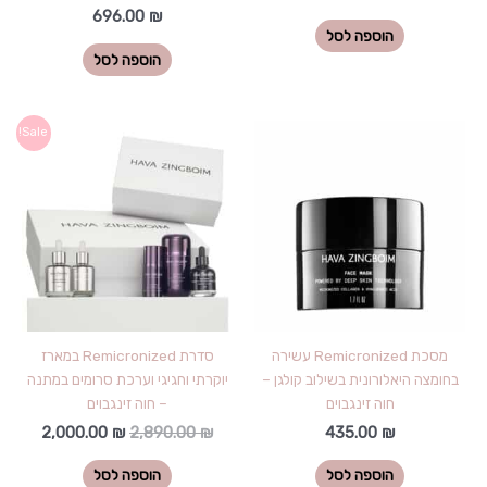
696.00
₪
הוספה לסל
הוספה לסל
המחיר
המחיר
Sale!
המקורי
הנוכחי
היה:
הוא:
00.00 ₪.
2,890.00 ₪.
מסכת Remicronized עשירה
סדרת Remicronized במארז
בחומצה היאלורונית בשילוב קולגן –
יוקרתי וחגיגי וערכת סרומים במתנה
חוה זינגבוים
– חוה זינגבוים
2,000.00
₪
2,890.00
₪
435.00
₪
הוספה לסל
הוספה לסל