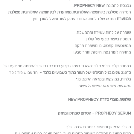
נכנסת לתמונה
PROPHECY NEW
.
הסדרה משלבת בין
חומצה היאלורונית ממוזערת
לבין
חומצה היאלורונית מצולבת
ממוזערת
החדש של הלחות, שחודר עמוק לעור ופועל לאורך זמן.
שומרת על לחות עשירה ומתמשכת.
תומכת בייצור טבעי של קולגן.
מטשטשת קמטוטים ומשפרת מרקם.
מחזירה לעור נפח, חיוניות וזוהר טבעי.
במחקר קליני בלתי תלוי נמצא כי שימוש קבוע בסדרה נקשר להפחתה ממוצעת של
כ־2.5 שנים בגיל הביולוגי של העור בתוך כשבועיים בלבד
– יחד עם שיפור ניכר
בלחות, במוצקות ובמראה הקמטים.*
התוצאות משתנות מאישה לאישה.
שלושת מוצרי סדרת
NEW PROPHECY
PROPHECY SERUM – הסרום שמתקן ומחזק
השלב הראשון והחשוב ביותר בשגרה שלך.
סרום סקינטק מתקדם לשיקום מחסום העור ובניית מאגרי לחות עמוקים, עם