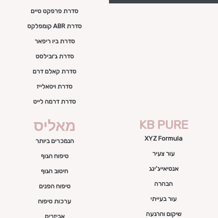
סדרת פרפקט טיים
סדרת ABR קומפלקס
סדרת ביו ריפאר
סדרת ג׳ובילסט
סדרת קאלם דרם
סדרת ויטאלייז
סדרת דרמה לייט
KB PURE
מאליס
XYZ Formula
הנמכרים ביותר
עור צעיר
טיפוח הגוף
אנטיאייג’ינג
חיטוב הגוף
הבהרה
טיפוח הפנים
עור בעייתי
ערכות טיפוח
שיקום והרגעה
אביזרים