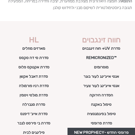
התוצאה:
חומצה היאלורונית מצולבת ממוזערת, יציבה וחדירה במריחה, המפעילה
תגובה ביוסטימולטורית לשיקום מבני ולחידוש קולגן.
חווה זינגבוים
HL
סדרת UV+ חוה זינגבוים
מארזים מוזלים
™REMICRONIZED
סדרת סי דה סקסס
מוסרומים
סדרת אקנוקס פלוס
אנטי אייג׳ינג לעור בוגר
סדרת דאבל אקשן
אנטי אייג׳ינג לעור צעיר
סדרת רניו פורמולה
הסדרה הירוקה
סדרת מולטי ויטמין
טיפול באקנה
סדרת סנברלה
טיפול בפיגמנטציה
סדרת אייג׳ דיפנס
סדרת פרופסי
סדרת בי פירסט לגבר
פרופסי החדש -NEW PROPHECY
פילינגים לבית