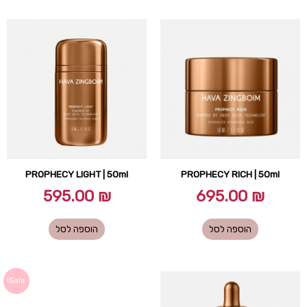
™REMICRONIZED
סדרת UV+ חוה זינגבוים
פרופסי החדש -NEW PROPHECY
PROPHECY LIGHT | 50ml
PROPHECY RICH | 50ml
595.00
₪
695.00
₪
הוספה לסל
הוספה לסל
המחיר
המחיר
Sale!
המקורי
הנוכחי