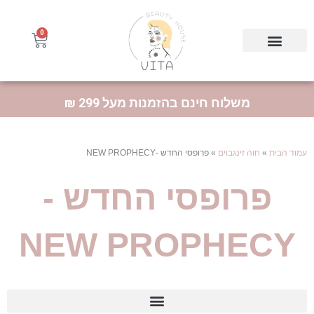
ילוג
תוכן
0
עגלת
קניות
Products searc
HL | הולילנד
BioFor | ביופור
MAELYS | מאליס
משלוח חינם בהזמנות מעל 299 ₪
עמוד הבית
»
חוה זינגבוים
»
פרופסי החדש -NEW PROPHECY
פרופסי החדש -
NEW PROPHECY