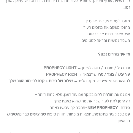
קרם עשיר, עוטף ומפנק, שמעניק לעור תחושת נינוחות מיידית וטיפול עמוק לאורך
זמן..
מיועד לעור יבש, בוגר או עדין
מחזק ומשקם את מחסום העור
יוצר מאגרי לחות ארוכי טווח
משפר גמישות ומראה קמטוטים
אז איך בוחרים נכון ?
עור רגיל / מעורב / נוטה לשומן →
PROPHECY LIGHT
עור יבש / בוגר / מרגיש “צמא” →
PROPHECY RICH
לתוצאה אנטי־אייג’ינג מקסימלית →
שילוב של סרום + קרם לפי סוג העור שלך
אם גם את חולמת לקום בבוקר עם עור רענן, מלא לחות וזוהר –
זה הזמן לתת לעור שלך את מה שהוא באמת צריך
סדרת
NEW PROPHECY
–מחכה לך עכשיו באתר.
עם טכנולוגיה מתקדמת, תוצאות מוכחות וחוויית טיפוח שמרגישים כבר מהשימוש
הראשון.