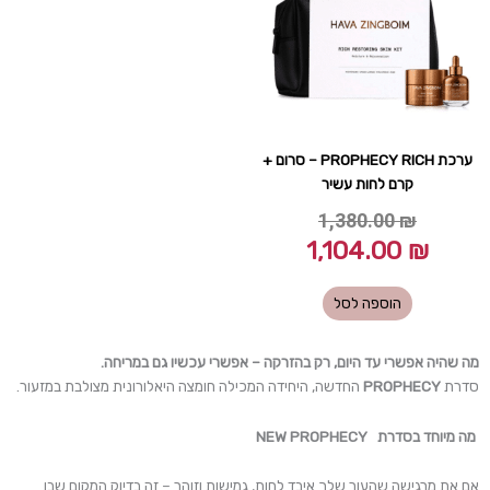
1,104.00 ₪.
1,380.00 ₪.
ערכת PROPHECY RICH – סרום +
קרם לחות עשיר
1,380.00
₪
1,104.00
₪
הוספה לסל
מה שהיה אפשרי עד היום, רק בהזרקה – אפשרי עכשיו גם במריחה.
סדרת
PROPHECY
החדשה, היחידה המכילה חומצה היאלורונית מצולבת במזעור.
מה מיוחד בסדרת
NEW PROPHECY
אם את מרגישה שהעור שלך איבד לחות, גמישות וזוהר – זה בדיוק המקום שבו